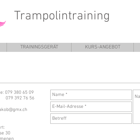
rampolintraining
TRAININGSGERÄT
KURS-ANGEBOT
ie: 079 380 65 09
y: 079 392 76 56
jakob@gmx.ch
rt:
se 30
mmenen