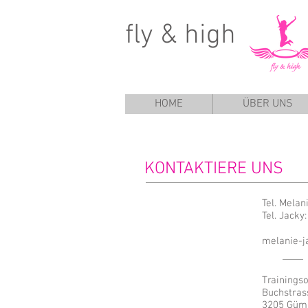
fly & high T
HOME
ÜBER UNS
KONTAKTIERE UNS
Tel. Melan
Tel. Jack
melanie-
Trainingso
Buchstras
3205 Gü